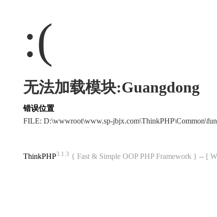
:(
无法加载模块:Guangdong
错误位置
FILE: D:\wwwroot\www.sp-jbjx.com\ThinkPHP\Common\fun
3.1.3
ThinkPHP
{ Fast & Simple OOP PHP Framework } -- 