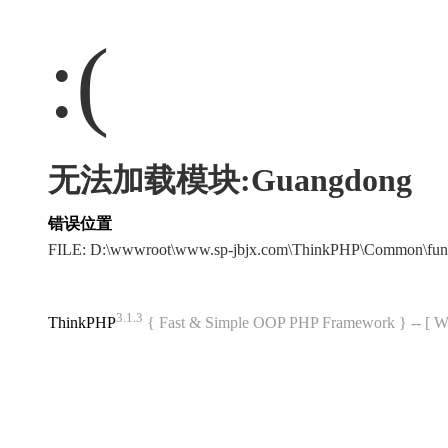
:(
无法加载模块:Guangdong
错误位置
FILE: D:\wwwroot\www.sp-jbjx.com\ThinkPHP\Common\fun
3.1.3
ThinkPHP
{ Fast & Simple OOP PHP Framework } -- 