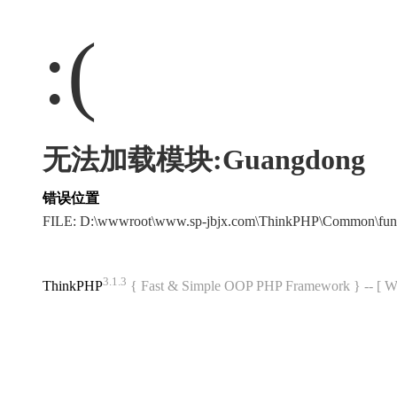
:(
无法加载模块:Guangdong
错误位置
FILE: D:\wwwroot\www.sp-jbjx.com\ThinkPHP\Common\fun
3.1.3
ThinkPHP
{ Fast & Simple OOP PHP Framework } -- 