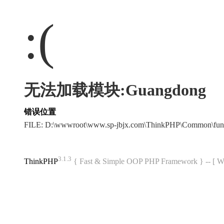
:(
无法加载模块:Guangdong
错误位置
FILE: D:\wwwroot\www.sp-jbjx.com\ThinkPHP\Common\fun
3.1.3
ThinkPHP
{ Fast & Simple OOP PHP Framework } -- 