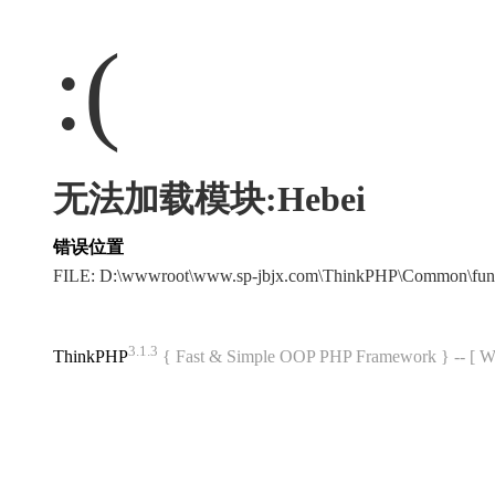
:(
无法加载模块:Hebei
错误位置
FILE: D:\wwwroot\www.sp-jbjx.com\ThinkPHP\Common\fun
3.1.3
ThinkPHP
{ Fast & Simple OOP PHP Framework } -- 