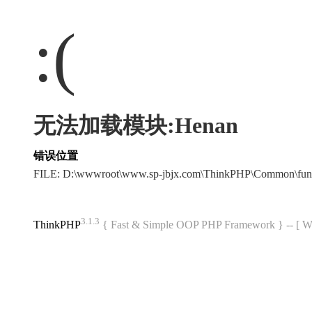
:(
无法加载模块:Henan
错误位置
FILE: D:\wwwroot\www.sp-jbjx.com\ThinkPHP\Common\fun
3.1.3
ThinkPHP
{ Fast & Simple OOP PHP Framework } -- 