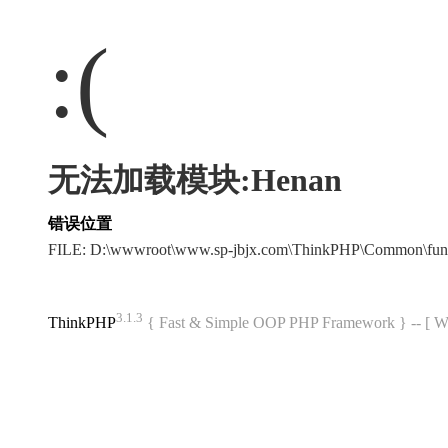
:(
无法加载模块:Henan
错误位置
FILE: D:\wwwroot\www.sp-jbjx.com\ThinkPHP\Common\fun
3.1.3
ThinkPHP
{ Fast & Simple OOP PHP Framework } -- 