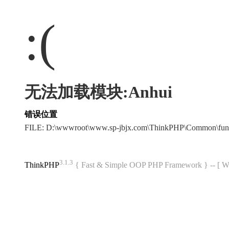
:(
无法加载模块:Anhui
错误位置
FILE: D:\wwwroot\www.sp-jbjx.com\ThinkPHP\Common\fun
3.1.3
ThinkPHP
{ Fast & Simple OOP PHP Framework } -- 